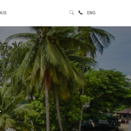
OUS
ENG
n