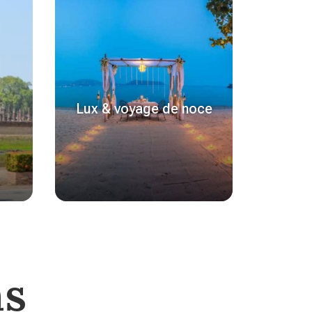
Lux & voyage de noce
ns