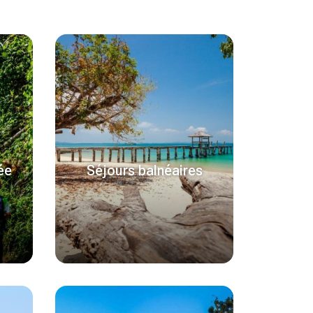
ée
Séjours balnéaires