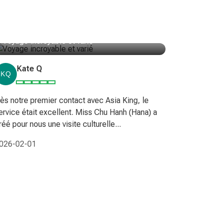
Voyage incroyable et varié
Bangkok-
bateau d
Kate Q
Rog
ès notre premier contact avec Asia King, le
ervice était excellent. Miss Chu Hanh (Hana) a
Guide priv
réé pour nous une visite culturelle...
Asie. Tour
Excellent s
026-02-01
2026-03-