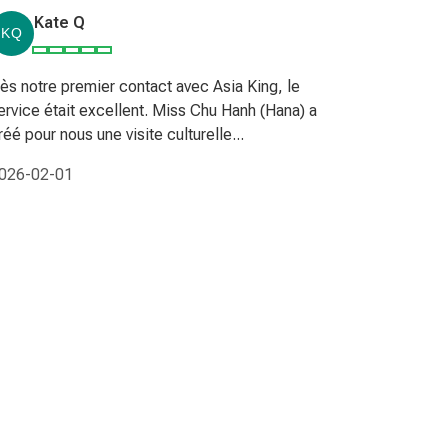
Kate Q
Rog
ès notre premier contact avec Asia King, le
ervice était excellent. Miss Chu Hanh (Hana) a
Guide priv
réé pour nous une visite culturelle...
Asie. Tour
Excellent s
026-02-01
2026-03-