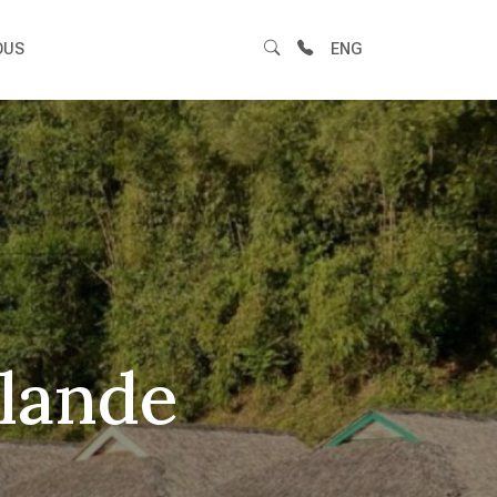
OUS
ENG
ilande