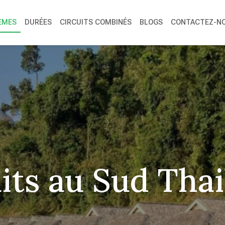
ÈMES
DURÉES
CIRCUITS COMBINÉS
BLOGS
CONTACTEZ-N
its au Sud Tha