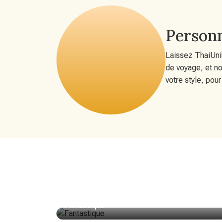
Personn
Laissez ThaiUni
de voyage, et no
votre style, pou
Fantastique