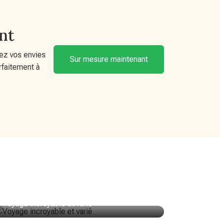
nt
ez vos envies
Sur mesure maintenant
rfaitement à
Voyage incroyable et varié
Bangkok-
bateau d