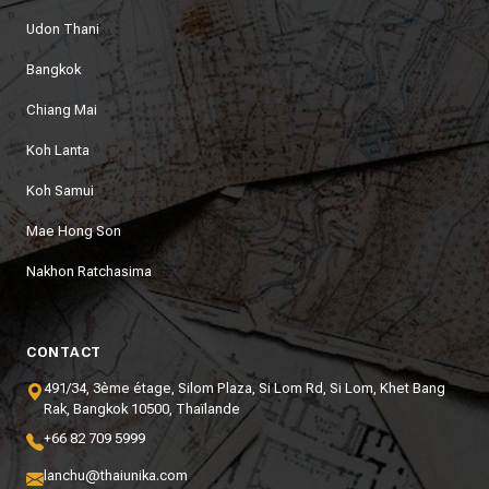
Udon Thani
Bangkok
Chiang Mai
Koh Lanta
Koh Samui
Mae Hong Son
Nakhon Ratchasima
CONTACT
491/34, 3ème étage, Silom Plaza, Si Lom Rd, Si Lom, Khet Bang
Rak, Bangkok 10500, Thaïlande
+66 82 709 5999
lanchu@thaiunika.com