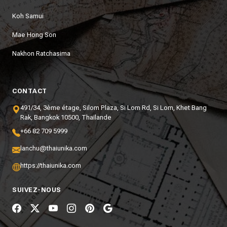
Koh Samui
Mae Hong Son
Nakhon Ratchasima
CONTACT
491/34, 3ème étage, Silom Plaza, Si Lom Rd, Si Lom, Khet Bang
Rak, Bangkok 10500, Thaïlande
+66 82 709 5999
lanchu@thaiunika.com
https://thaiunika.com
SUIVEZ-NOUS