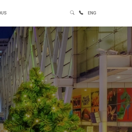
OUS
ENG