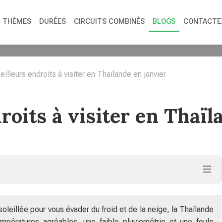
THÈMES
DURÉES
CIRCUITS COMBINÉS
BLOGS
CONTACTE
illeurs endroits à visiter en Thaïlande en janvier
roits à visiter en Thaïl
leillée pour vous évader du froid et de la neige, la Thaïlande
mpératures agréables, une faible pluviométrie et une foule