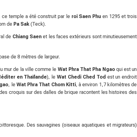
e, ce temple a été construit par le
roi Saen Phu
en 1295 et trois
 nom de
Pa Sak
(Teck).
ral de
Chiang Saen
et les faces extérieurs sont minutieusement
ase de 8 mètres de largeur.
r du mur de la ville comme le
Wat Phra That Pha Ngao
qui est un
éditer en Thaïlande
), le
Wat Chedi Ched Tod
est un endroit
Ngao
, le
Wat Phra That Chom Kitti
, à environ 1,7 kilomètres de
des croquis sur des dalles de brique racontent les histoires des
 pittoresque. Des sauvagines (oiseaux aquatiques et migrateurs)