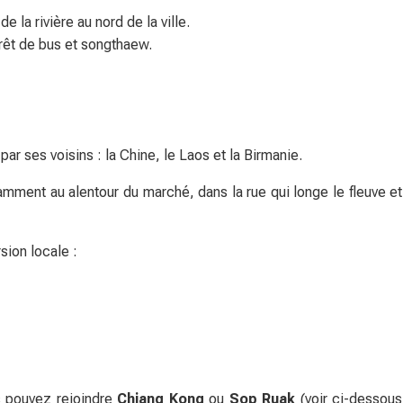
de la rivière au nord de la ville.
rrêt de bus et songthaew.
par ses voisins : la Chine, le Laos et la Birmanie.
tamment au alentour du marché, dans la rue qui longe le fleuve et
rsion locale :
 pouvez rejoindre
Chiang Kong
ou
Sop Ruak
(voir ci-dessous