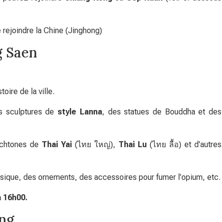
rejoindre la Chine (Jinghong)
g Saen
toire de la ville.
s sculptures de
style Lanna
, des statues de Bouddha et des
tochtones de
Thai Yai
(ไทย ใหญ่),
Thai Lu
(ไทย ลื้อ) et d'autres
ique, des ornements, des accessoires pour fumer l'opium, etc.
 16h00.
ng