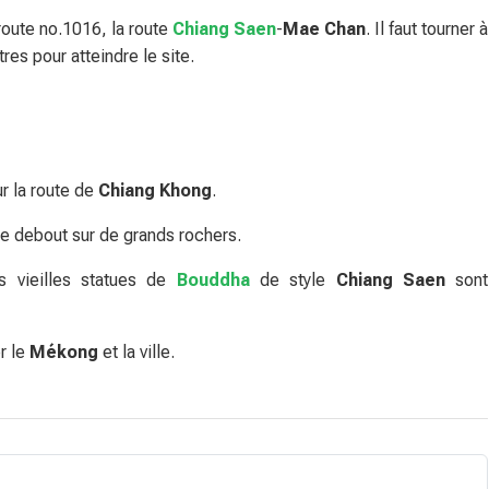
 route no.1016, la route
Chiang Saen
-
Mae Chan
. Il faut tourner à
es pour atteindre le site.
r la route de
Chiang Khong
.
 debout sur de grands rochers.
s vieilles statues de
Bouddha
de style
Chiang Saen
sont
r le
Mékong
et la ville.