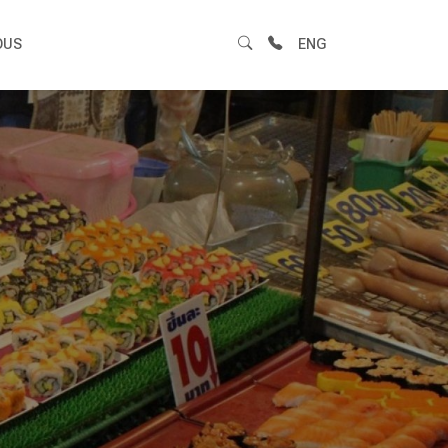
OUS
ENG