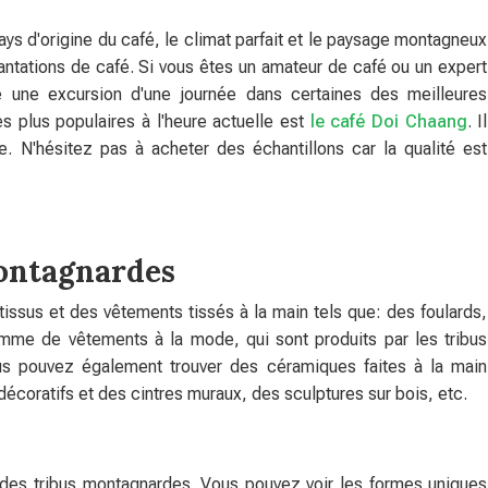
ays d'origine du café, le climat parfait et le paysage montagneux
plantations de café. Si vous êtes un amateur de café ou un expert
 une excursion d'une journée dans certaines des meilleures
es plus populaires à l'heure actuelle est
le café Doi Chaang
. Il
. N'hésitez pas à acheter des échantillons car la qualité est
montagnardes
 tissus et des vêtements tissés à la main tels que: des foulards,
gamme de vêtements à la mode, qui sont produits par les tribus
ous pouvez également trouver des céramiques faites à la main
coratifs et des cintres muraux, des sculptures sur bois, etc.
r des tribus montagnardes. Vous pouvez voir les formes uniques