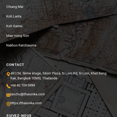
Chiang Mai
Koh Lanta
Koh Samui
Mae Hong Son
Nakhon Ratchasima
CONTACT
491/34, 3ème étage, Silom Plaza, Si Lom Rd, Si Lom, Khet Bang
Rak, Bangkok 10500, Thaïlande
+66 82 709 5999
lanchu@thaiunika.com
https://thaiunika.com
SUIVEZ-NOUS