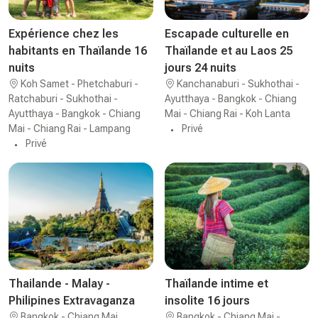
Expérience chez les
Escapade culturelle en
habitants en Thaïlande 16
Thaïlande et au Laos 25
nuits
jours 24 nuits
Koh Samet - Phetchaburi -
Kanchanaburi - Sukhothai -
Ratchaburi - Sukhothai -
Ayutthaya - Bangkok - Chiang
Ayutthaya - Bangkok - Chiang
Mai - Chiang Rai - Koh Lanta
Mai - Chiang Rai - Lampang
Privé
Privé
Thailande - Malay -
Thaïlande intime et
Philipines Extravaganza
insolite 16 jours
Bangkok - Chiang Mai
Bangkok - Chiang Mai -