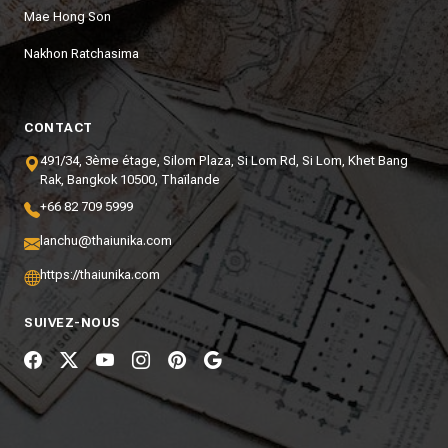
Mae Hong Son
Nakhon Ratchasima
CONTACT
491/34, 3ème étage, Silom Plaza, Si Lom Rd, Si Lom, Khet Bang
Rak, Bangkok 10500, Thaïlande
+66 82 709 5999
lanchu@thaiunika.com
https://thaiunika.com
SUIVEZ-NOUS