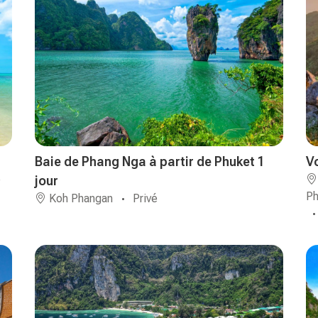
Baie de Phang Nga à partir de Phuket 1
V
é
jour
Ph
Koh Phangan
Privé