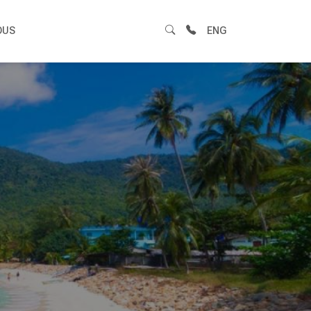
OUS
ENG