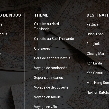
S DE NOUS
THÈME
DESTINAT
Circuits au Nord
ce
Pattaya
Thailande
nous
Udon Thani
Circuits au Sud Thailande
Bangkok
Croisières
e
Chiang Mai
Hors de sentiers battus
Koh Lanta
Voyage de randonnée
Koh Samui
Séjours balnéaires
Mae Hong Son
Voyage de découverte
Nakhon Ratch
Voyage en famille
Voyage en vélo