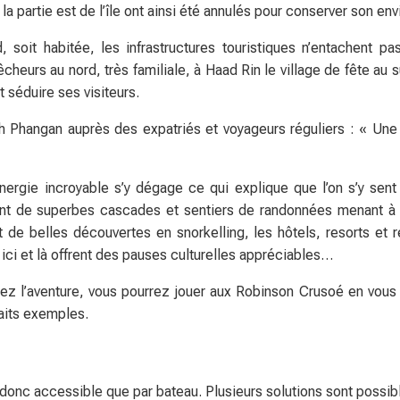
a partie est de l’île ont ainsi été annulés pour conserver son en
 soit habitée, les infrastructures touristiques n’entachent 
cheurs au nord, très familiale, à Haad Rin le village de fête au 
séduire ses visiteurs.
Koh Phangan auprès des expatriés et voyageurs réguliers : « Une 
ergie incroyable s’y dégage ce qui explique que l’on s’y sen
hent de superbes cascades et sentiers de randonnées menant à
de belles découvertes en snorkelling, les hôtels, resorts et r
ici et là offrent des pauses culturelles appréciables…
ez l’aventure, vous pourrez jouer aux Robinson Crusoé en vous 
aits exemples.
onc accessible que par bateau. Plusieurs solutions sont possibles