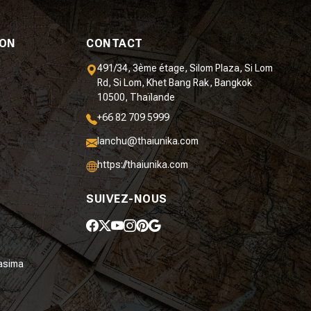
ION
CONTACT
491/34, 3ème étage, Silom Plaza, Si Lom
Rd, Si Lom, Khet Bang Rak, Bangkok
10500, Thaïlande
+66 82 709 5999
lanchu@thaiunika.com
https://thaiunika.com
SUIVEZ-NOUS
asima