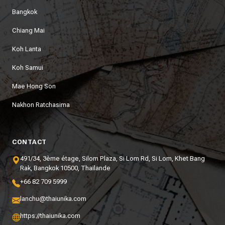
Bangkok
Chiang Mai
Koh Lanta
Koh Samui
Mae Hong Son
Nakhon Ratchasima
CONTACT
491/34, 3ème étage, Silom Plaza, Si Lom Rd, Si Lom, Khet Bang
Rak, Bangkok 10500, Thaïlande
+66 82 709 5999
lanchu@thaiunika.com
https://thaiunika.com