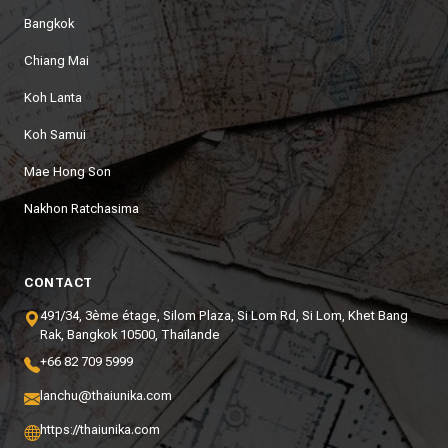
Bangkok
Chiang Mai
Koh Lanta
Koh Samui
Mae Hong Son
Nakhon Ratchasima
CONTACT
491/34, 3ème étage, Silom Plaza, Si Lom Rd, Si Lom, Khet Bang
Rak, Bangkok 10500, Thaïlande
+66 82 709 5999
lanchu@thaiunika.com
https://thaiunika.com