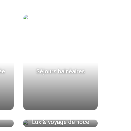
ée
Séjours balnéaires
Lux & voyage de noce