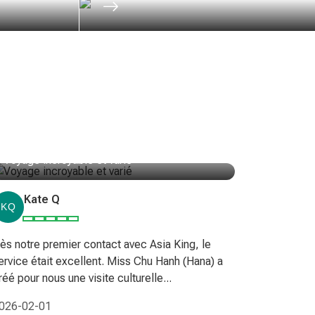
Voyage incroyable et varié
Bangkok-
bateau d
Kate Q
Rog
ès notre premier contact avec Asia King, le
ervice était excellent. Miss Chu Hanh (Hana) a
Guide priv
réé pour nous une visite culturelle...
Asie. Tour
Excellent s
026-02-01